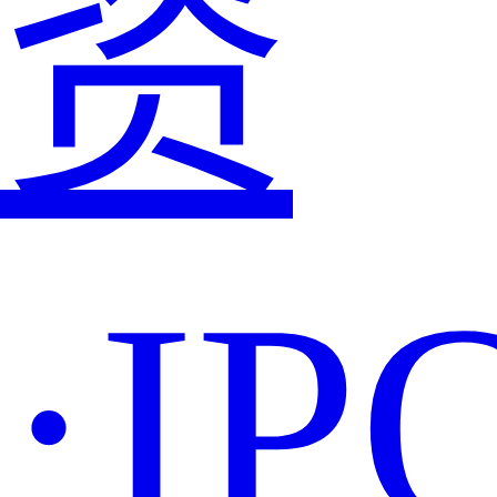
资
·IP