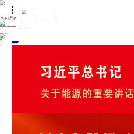
人民日报主管
《中国能源报》社有限公司主办
网站地图
联系我们
首页
即时新闻
能源要闻
焦点关注
能源评论
能源党建
热点专题
生态环保
人事动态
能源城市
环球视野
产业聚焦
电网电力
新能源
油气
最高人民检察院依法对中央宣传部原副部长张建春决定逮捕
来源：财联社
2024年12月31日 11:00
财联社12月31日电，从最高人民检察院获悉，中央宣传部原副部长张建春涉嫌受贿一案，由国家监察委员会调查终结，移送检察机关审查起诉。日前，最高人民检察院依法以涉嫌受贿罪对张建春作出逮捕决定。该案正在进一步办理中。
投稿与新闻线索: 微信/手机: 15910626987 邮箱: 95866527@qq.com
欢迎关注中国能源官方网站
分享让更多人看到
中国能源网版权作品，未经书面授权，严禁转载或镜像，违者将被追究法律责任。
即时新闻
要闻推荐
国家能源局印发《电力安全生产“十五五”行动计划》
我国绿色燃料产业规模稳步壮大
2030年我国新能源消纳将达28亿千瓦以上
新型电力系统建设迎来“十五五”发展路线图
《新型电力系统建设“十五五”规划》发布
热点专题