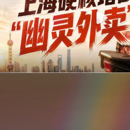
你在美团点的外卖是真门店吗？上海严查执照盗用，幽灵外卖迎硬核整治