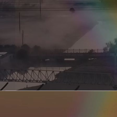
新型电力系统的核心引擎 第二集 深远海风电送出