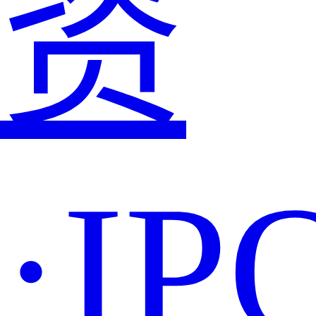
资
·IP