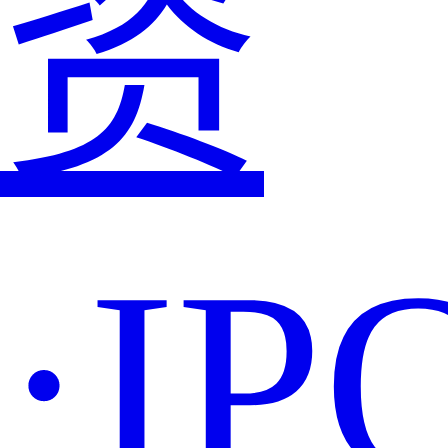
资
·IP