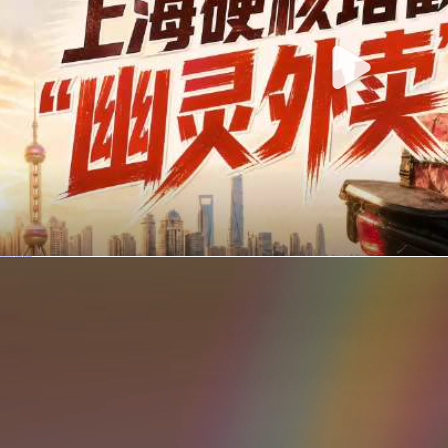
你在美团点的外卖是真门店吗？上海严查执照盗用，幽灵外卖迎硬核整治