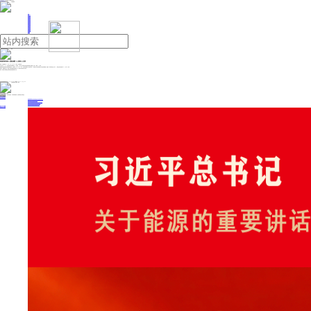
人民日报主管
《中国能源报》社有限公司主办
网站地图
联系我们
首页
即时新闻
能源要闻
焦点关注
能源评论
能源党建
热点专题
生态环保
人事动态
能源城市
环球视野
产业聚焦
电网电力
新能源
油气
韩国西部海域一渡船倾覆 2人获救5人失踪
来源：中国新闻网
2024年12月31日 09:49
作者：刘旭 季龙雨
中新社
首尔12月30日电 (刘旭 季龙雨)据韩联社30日报道，一船只当天在韩国忠清南道西部海域发生倾覆，目前2人获救，5人失踪。
据韩国忠清南道消防本部和海警的消息，当地时间30日18时26分许，他们接到报警说一艘排水量为83吨的船只在忠清南道瑞山市附近海域倾覆。报道称，事发时该船上共有7人，海警已成功营救其中2人，另外5人失踪。
经确认，倾覆的船只是一艘用于运输车辆和货物的渡船，由一家海洋环境治理公司运营。
目前，消防部门和海警正在事发附近海域搜救失踪人员。
投稿与新闻线索: 微信/手机: 15910626987 邮箱: 95866527@qq.com
欢迎关注中国能源官方网站
分享让更多人看到
中国能源网版权作品，未经书面授权，严禁转载或镜像，违者将被追究法律责任。
即时新闻
要闻推荐
国家能源局印发《电力安全生产“十五五”行动计划》
我国绿色燃料产业规模稳步壮大
2030年我国新能源消纳将达28亿千瓦以上
新型电力系统建设迎来“十五五”发展路线图
《新型电力系统建设“十五五”规划》发布
热点专题