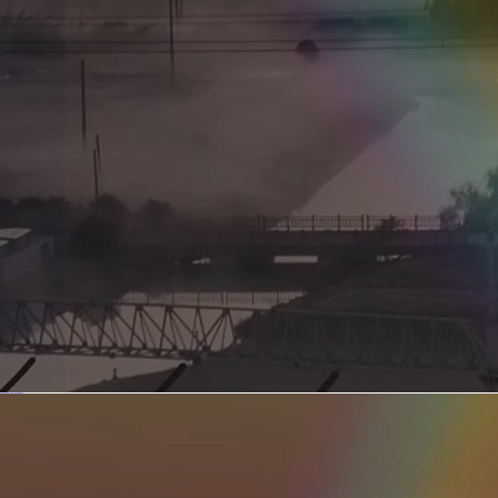
新型电力系统的核心引擎 第二集 深远海风电送出