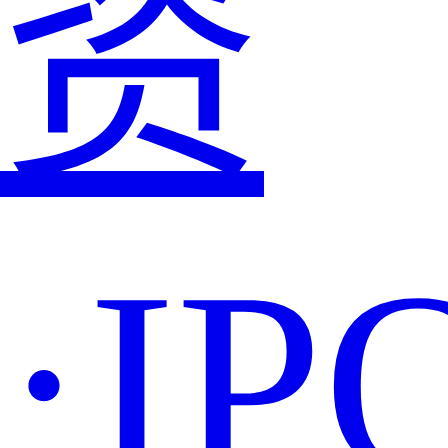
资
·IP