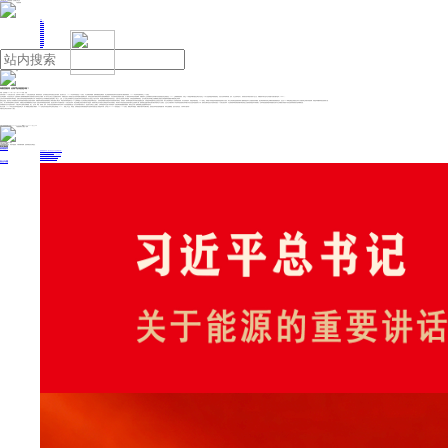
人民日报主管
《中国能源报》社有限公司主办
网站地图
联系我们
首页
即时新闻
能源要闻
焦点关注
能源评论
能源党建
热点专题
生态环保
人事动态
能源城市
环球视野
产业聚焦
电网电力
新能源
油气
特朗普能将 比特币价格推多高？
来源：证券时报
2024年12月31日 08:09
作者：张锐
在成功突破了10万美元的大关后，比特币时下又瞄准了11万美元的更高位置，期间虽有波动，但市场相信比特币价格还会创出新高。渣打银行认为，2025年比特币有望涨至20万美元。不少权威机构预测，借助特朗普的品牌效应，加之美国政府的政治背书以及多路市场力量的集群策应，2027年比特币价格或将站上50万美元。
在全球范围内，可以说没有任何一位国家领导人能够像特朗普那样大张旗鼓地为比特币站台与暖场。除了表示自己将全心全意拥抱比特币外，特朗普还放出了将美国打造为“比特币超级大国”的豪言壮语，同时坚定地表示要将比特币列为国家战略储备资产，并以此用来偿还美国部分国债。为了剔除比特币昂首向前的障碍，特朗普表示上任后将解除对比特币极不友好的美国证券交易委员会（SEC）主席根斯勒的职务，并成立一个加密货币顾问委员会和在白宫设立一个专门负责加密货币政策的职位，以此为比特币保驾护航。此外，为让比特币挖矿人、持有者以及市场参与者吃下定心丸，特朗普表示将永远不允许创建中央银行数字货币（CBDC）。
之所以对比特币情有独钟与呵护备至，是因为比特币是加密货币领域的“带头大哥”，而加密货币行业又对特朗普的总统胜选助过一臂之力。当然，当了总统之后特朗普不会过多宣扬比特币以及加密货币为自己胜选立下的汗马功劳，而是重点强调加密货币的经济意义，比如可以让更多算力回到美国，从而促进创新和增加就业，还可以通过将比特币确立为战略储备让美国在全球金融体系的重塑中继续控制主导权等。
值得注意的是，就在许多人对特朗普有关比特币的建设承诺能否兑现提出质疑时，特朗普却以素有的决策风格敲定了两项关键的人事任命，即提名保罗·阿特金斯出任SEC主席和挑选了大卫·萨克斯担任加密货币事务负责人，后者则是特朗普为加密货币专设的新机构与新职位。资料显示，保罗·阿特金斯乃华尔街著名的金融实业家，为加密货币和金融科技企业的坚定支持者，而大卫·萨克斯则是出了名的风险投资家，对于区块链技术、加密货币推崇备至。SEC的易主，表明接下来加密货币所要接受的监管将大大放松，而大卫·萨克斯负责的新机构除了围绕加密货币中心议题扮演好特朗普、国会和各种联邦机构之间顺利沟通的桥梁角色外，还会在SEC和商品期货交易委员会等专门功能机构之间展开有效协调，加密货币将赢得系统性的政策力挺。
实际上，除了保罗·阿特金斯和大卫·萨克斯外，特朗普任命的内阁重要成员几乎是清一色的比特币和加密货币追捧者。副总统万斯手中不仅拥有价值25万美元的比特币，而且曾明确主张放松对数字资产的监管；财政部长凯文·沃什则提出过“加密货币代表自由”的观点；商务部长卢特尼克更是区块链与数字企业的领军人物；国家情报总监图尔西·加巴德长期以来倡导去中心化理念；卫生与公共服务部长小罗伯特·肯尼迪更将比特币视为对抗法定货币贬值的有力工具；国家安全顾问迈克·沃尔茨持有价值达10万美元的比特币；出任政府效率部首领的埃隆·马斯克则是公众熟知的加密货币市场“弄潮儿”。这种声势浩荡的明星亲加密团队无疑可以让特朗普为加密资产所设定的有利政策执行起来畅通无阻。
在特朗普的号召与示范效应作用下，可能全球不少国家尤其像德国、瑞士、意大利、韩国、新加坡，迪拜、马耳他以及波多黎各等本就对比特币十分友好的国家都会进一步为比特币敞开政策大门，甚至给予法律意义上的确认，全球加密货币行业接下来或将迎来一次普及和应用的重要发展契机，期间定会拧成一股绳地朝着主流金融体系发起冲击。
回过头去看，2024年应当是比特币的里程碑之年，除了“特朗普交易”的强力助推外，SEC还同意发行现货比特币交易所交易基金（ETF），美国上市企业、养老金、贝莱德基金以及斯坦福基金等大型机构开始跑步进入加密货币市场，全年流入 BTC ETF的资金超过1200亿美元。看着这种市场盛况，特朗普可能非常自豪与满足，他曾说比特币的价值将超越白银，未来会超越黄金，是否为妄语狂言，只有时间才能作答！
本版专栏文章仅代表作者个人观点。
投稿与新闻线索: 微信/手机: 15910626987 邮箱: 95866527@qq.com
欢迎关注中国能源官方网站
分享让更多人看到
中国能源网版权作品，未经书面授权，严禁转载或镜像，违者将被追究法律责任。
即时新闻
要闻推荐
国家能源局印发《电力安全生产“十五五”行动计划》
我国绿色燃料产业规模稳步壮大
2030年我国新能源消纳将达28亿千瓦以上
新型电力系统建设迎来“十五五”发展路线图
《新型电力系统建设“十五五”规划》发布
热点专题