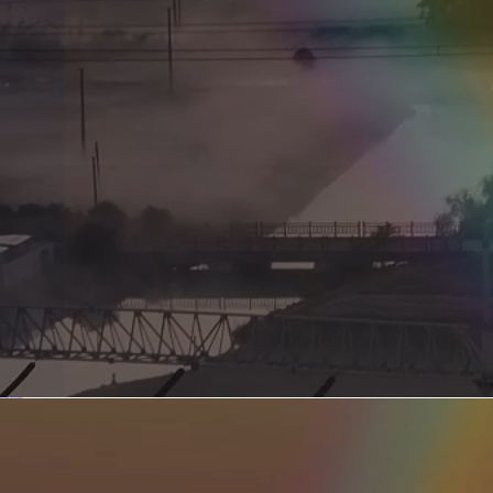
新型电力系统的核心引擎 第二集 深远海风电送出