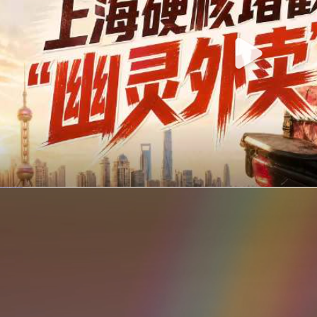
你在美团点的外卖是真门店吗？上海严查执照盗用，幽灵外卖迎硬核整治