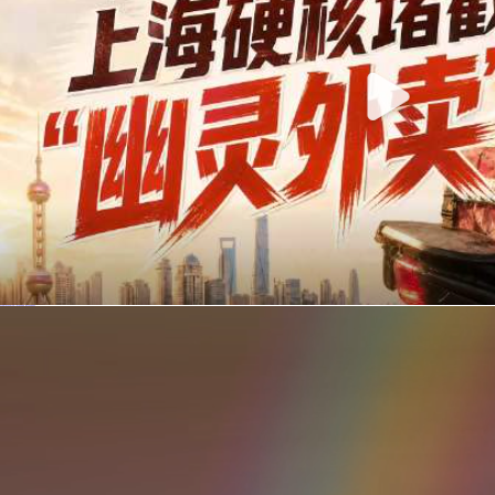
你在美团点的外卖是真门店吗？上海严查执照盗用，幽灵外卖迎硬核整治