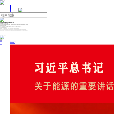
人民日报主管
《中国能源报》社有限公司主办
网站地图
联系我们
首页
即时新闻
能源要闻
焦点关注
能源评论
能源党建
热点专题
生态环保
人事动态
能源城市
环球视野
产业聚焦
电网电力
新能源
油气
宝塔实业重大资产置换遭问询，关键时刻靠“非营业收入”保壳？
来源：21世纪经济报道
2024年12月31日 07:52
作者： 凌晨
一天两份重要公告，宝塔实业（000595.SZ）再起波澜。
12月29日，宝塔实业发布公告称，近日，公司收到北京产权交易所的《交易签约通知书》，确认宁夏理工学院成为受让方，成交价格不低于2.2亿元。因内部资产重组，该标的资产已无偿划转至全资子公司西北轴承有限公司，并且合同已完成签署。
此前该公司以公开挂牌转让方式出售老厂区房屋及土地使用权，首次挂牌转让底价为2.58亿元。由于未能征集到符合条件的意向受让方，其在2024年12月2日和2024年12月18日调整了挂牌转让价格，调整后的底价不低于评估结果的80%。
引发关注的并非上述交易，而是水面之下的“保壳博弈”。
据《深圳证券交易所股票上市规则》（2024年修订），“*ST”的实施条件为“最近一个会计年度经审计的利润总额、净利润、扣除非经常性损益后的净利润三者孰低为负值，且扣除后的营业收入低于3亿元”。
据悉，2024年前三季度，宝塔实业实现营收1.91亿元，同比增长4.09%；归母净利润为-5942.47万元，同比下降18.74%；扣非净利润-6260.61万元，同比下降13.90%。
Wind数据显示，2021年到2023年间，宝塔实业实现营业收入分别为1.75亿元、2.50亿元、2.98亿元；归母净利润分别为-1.77亿元、-0.89亿元、-1.62亿元。
以该公司连年亏损的净利水平来看，宝塔实业已然站在“ST边缘”。
对于保壳，宝塔实业“经验颇丰”。此前该公司曾两度陷入“退市危机”，依靠营业外收入在关键时刻扳正利润。其中包括债务重组、政府补助、核销多年账款以及诉讼赔偿款等。
类似的情况再次出现。上述2.2亿交易成功落地后，若无其他意外，宝塔实业2024年将再次依靠营业外收入扳正利润。更重要的是，这意味着该公司或将再次成功保壳。
上述公告发布同日，宝塔实业重大资产置换也有了新进展。
该公司称，于2024年12月27日收到深交所出具的审核问询函，涉及公司发行股份购买资产并募集配套资金的申请。公司及其中介机构将按照问询函的要求逐项落实，并在规定期限内进行回复，回复内容将通过临时公告披露。
事实上，虽然交易最终能否实施尚不确定，但凭借一纸重大资产重组书，宝塔实业引发二级市场追捧。据悉，9月至10月底，该公司股价由4.24元/股涨至12.47元/股，涨幅近200%。公司总市值一度上涨超百亿元。
本次问询函下发，让市场再次回归冷静。宝塔实业表示，本次重大资产置换及发行股份购买资产并募集配套资金的事项尚需经深交所审核通过，并需中国证券监督管理委员会的注册才能实施。12月30日，宝塔实业报6.78元/股，总市值77.2亿元。
投稿与新闻线索: 微信/手机: 15910626987 邮箱: 95866527@qq.com
欢迎关注中国能源官方网站
分享让更多人看到
中国能源网版权作品，未经书面授权，严禁转载或镜像，违者将被追究法律责任。
即时新闻
要闻推荐
国家能源局印发《电力安全生产“十五五”行动计划》
我国绿色燃料产业规模稳步壮大
2030年我国新能源消纳将达28亿千瓦以上
新型电力系统建设迎来“十五五”发展路线图
《新型电力系统建设“十五五”规划》发布
热点专题