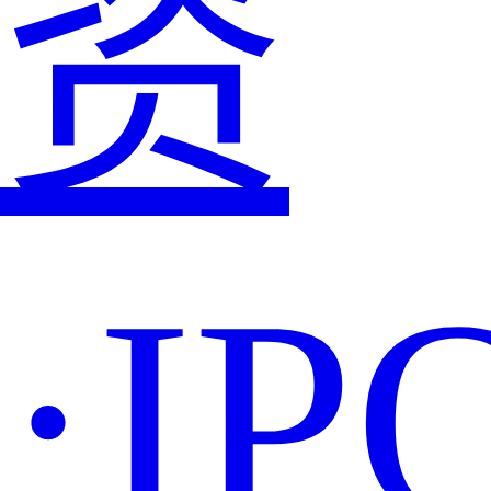
资
·IP