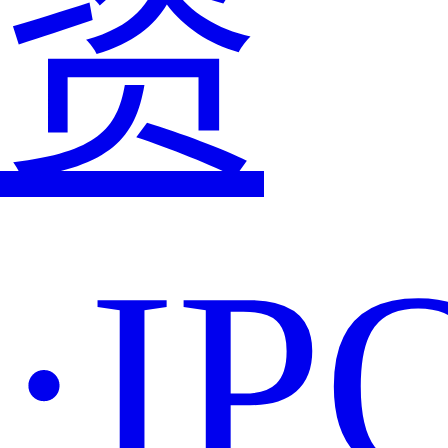
资
·IP