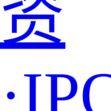
资
·IP