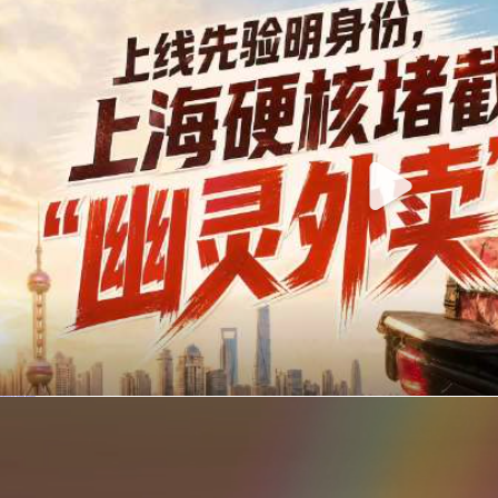
你在美团点的外卖是真门店吗？上海严查执照盗用，幽灵外卖迎硬核整治