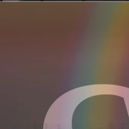
新型电力系统的核心引擎 第二集 深远海风电送出