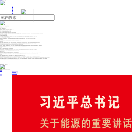
人民日报主管
《中国能源报》社有限公司主办
网站地图
联系我们
首页
即时新闻
能源要闻
焦点关注
能源评论
能源党建
热点专题
生态环保
人事动态
能源城市
环球视野
产业聚焦
电网电力
新能源
油气
西气东输20年——气龙奔腾泽神州
来源：天山网-新疆日报
2024年12月30日 16:29
天山网-新疆日报记者 于江艳
正常情况下，人眨眼一次需要0.2秒—0.4秒。
眨眼间的工夫，在西气东输霍尔果斯首站，就能输出450立方米天然气，约可满足1个家庭900天使用。
在轮南西气东输第一站，眨眼间可输出290立方米天然气，大约可满足1个家庭580天使用。
这就是西气东输工程，推动着滚滚气流，由西向东“奔跑”，连续7305天从未停息。
回顾历史，2004年12月30日，西气东输工程全线胜利建成并成功运营，到2024年12月30日，西气东输工程运营20年。20年来累计建成4条管线，输出天然气近1万亿立方米，供气范围逐渐覆盖全国28个省区市，惠及近5亿人。
西气东输20年，为保障我国能源安全、推动能源结构绿色低碳转型作出了重要贡献。
西气为何要东输
从西到东，跨越山河，穿越时空。西气东输是一场规模宏大的资源调配。我们为何要不惜一切，将天然气进行“乾坤大挪移”？
时间的指针回拨到上世纪九十年代末，彼时亚洲金融风暴刚刚平息，我国GDP仍以近8%的速度迅猛增长，为支撑经济高速发展，煤炭消费占比达70%左右。
生活在城市的老一辈居民，一定还记得家家户户做蜂窝煤、扛煤气罐的场景，还有工业发电、有色金属冶炼等也几乎全依赖燃煤，高耸的黑色烟囱直接向大气排放废气，浓烟滚滚如同黑云压城。这样的生产生活方式，带来的直接变化是，一些城市下的白雪很快变成黑雪，还有一些城市出现雾霾、酸雨等，给生态环境保护带来严峻挑战。
该怎么办？专家们开始思考，寻找可替代的清洁能源。
恰在此时，新疆南天山脚下传来振奋人心的消息：1998年9月，塔里木油田钻出克拉2井，喜获高产工业气流，由此发现当时我国最大整装气田——克拉2气田。
克拉2气田的横空出世，推动国家研究讨论西气东输工程。
2000年2月，国务院召开专题会议，听取原国家计划委员会和中国石油天然气集团有限公司关于西气东输工程方案论证汇报，对资源储量、市场前景和经济可行做了研究，肯定这项工程将把新疆天然气资源优势转变成经济优势。
经过反复论证和严格比选，国家有关部门最终确定西气东输工程实施方案，第一期工程每年输气120亿立方米，建设投资1400亿元。管道干线西起新疆轮台县轮南镇，向东经过甘肃、宁夏、陕西、山西、河南、安徽和江苏，最终抵达上海青浦区白鹤镇，规划全长约4200公里。
2002年7月4日，作为西部大开发标志性工程，西气东输工程启动建设。
“如果没有克拉2气田的发现，西气东输工程的实施或许要再等若干年。”曾在塔里木油田工作、推动发现克拉2气田的中国科学院院士贾承造说。
从西北荒漠到东海之滨，这条横贯我国东西的能源大动脉，承载的不仅仅是清洁能源，更是对沿线居民和企业的能源充足供应和可靠保障。“西气东输工程是一项宏伟的天然气输送工程。”贾承造表示，它不仅为东部人民送去期盼已久的“福气”，更为东部工业生产注入了新鲜“血液”。
西气东输难在哪
西气东输难度超乎想象。
从工程建设来看，西气东输管道敷设，并非“平铺直叙”，沿途要经过戈壁沙漠、黄土高原、太行山脉，穿过黄河、淮河、长江。如此复杂的施工地质条件，世界罕见。
中油（新疆）石油工程有限公司油建分公司管道事业部施工处副处长刘艳龙，参与过西气东输一线、二线、三线和四线建设。西气东输一线建设时，在陕西省子长市，刘艳龙经历过山体滑坡，刚运上山的钢管被冲进河里；西气东输二线建设时，在吐鲁番火焰山下，焊机热到无法工作，在百里风区帐篷被大风掀翻……
工程建设技术难度巨大。
首次在长江和黄河上完成长距离、高难度、大口径的盾构、顶管及定向钻穿越是西气东输一线的创举。
数据显示，西气东输一线3次穿越黄河，其中2次均从河床底下30米深处穿越。施工初期，不少外国专家认为成功可能性很小。面对质疑，国内工程技术人员憋了一口气，他们尝试顶管技术法，先在河底打沉井，然后用液压千斤顶将混凝土管顶进河底，形成地下廊道，钢管从廊道穿越，如同在河底“穿针引线”。
管道是西气东输工程“血脉”，压缩机则是西气东输工程“心脏”。西气东输一线建设时，不仅管材、压缩机进口，焊枪、焊接技术也是国外的。推动科技自立自强，西气东输二线建设时，用上了国产钢管，压缩机组国产化也实现“零”的突破。
国家管网集团西部管道有限责任公司生产技术服务中心高级技师黄伟记得，2012年7月，在西气东输二线即将投运时，霍尔果斯一台压缩机干气密封出现泄漏，联系外国专家维修，没想到对方开出天价维修费。“难道离开他们，设备就不转了？”黄伟咬咬牙，决定自己带着团队上。
经过20余天艰难摸索，终于将压缩机修好，自此黄伟带着团队走上压缩机维修技术攻关之路。如今，该团队已掌握9项核心技术，完成11个国内管输压缩机“第一次”自主维修。
实现科技自立自强，中国人在西气东输项目上长了志气、硬了底气。
西气东输三线建设，焊接装备全面国产化。西气东输四线建设，用上数字化技术，施工全程扫描二维码采集数据。“焊接是管道建设核心部分，扫二维码施工可生成焊口‘数字身份证’。”国家管网集团建设项目管理分公司新疆段工程管理负责人赵浩鸿说，西气东输全部建成后，将形成一条数字孪生管道，与实体管道工程一起交付。
目前，由西气东输一线、二线、三线、四线组成的西气东输管道系统，已超2万公里。其中，在霍尔果斯首站，西气东输二线、三线与中国—中亚天然气管道衔接，共同构成迄今为止世界上最长能源大动脉。
挺起民族脊梁，中国人建成世界瞩目大国工程。
西气东输改变了啥
截至今年9月底，西气东输累计输送天然气超9800亿立方米，相当于替代标煤13亿吨，减排二氧化碳14.33亿吨、粉尘7.11亿吨。
上海2004年用上西气东输天然气，加快实施“气代煤”步伐，到2015年，结束人工煤气使用历史。
西气东输二线贯通后，深圳钰湖电力有限公司成为深圳市第一家使用西气东输天然气的发电厂，彻底解决烟尘排放“下黑雨”问题。经测试，二氧化硫排放由2500吨/年降至近零排放。
江苏省是西气东输天然气使用大户，扬子石化—巴斯夫有限责任公司每年以约6亿立方米天然气为原料，打造出产值近200亿元的石化企业；中国石化仪征化纤有限责任公司用上西气东输天然气后，企业每年节约近亿元成本，此外还减少排放二氧化硫1440吨、氮氧化物600吨。
“长三角地区是我国最大能源消费区域之一，也是西气东输工程最重要服务主体。”国家石油天然气管网集团有限公司西气东输分公司党委书记司刚强说。
据统计，西气东输管道途经长三角地区30个城市，日均分输量超1.3亿立方米，最高日分输量超2亿立方米，供气量约占长三角地区天然气消费量四分之三。以安徽为例，西气东输20年，下游用户增长33倍，年输气量增长2600多倍。
新疆是西气东输“龙头”，更从中受益。
作为第一个受惠于西气东输二线的城市，乌鲁木齐于2009年用上土库曼斯坦的天然气，开始实施“蓝天工程”。截至2012年10月，乌鲁木齐90%城市天然气供应来自西气东输二线，供暖全部用上天然气，年减少二氧化碳排放80万吨、二氧化硫排放40万吨。由此，乌鲁木齐成为全国首个全面气化的省会城市。
加快全疆天然气“一张网”建设，在南疆，西气东输已与南疆天然气利民工程互联互通、互输互补。近年来，环塔里木盆地供配气调控能力持续提升。
通过西气东输二线下载的中亚天然气，中国石油乌鲁木齐石化分公司将其作为工业“粮食”，年产65万吨合成氨、120万吨尿素，成为全国最大氮肥生产基地之一；新疆中昆新材料有限公司“吞”进天然气后，吐出来短纤、长丝，打通“一方气”到“一块布”中间链条，实现新疆化工与纺织服装产业耦合。
西气东输不仅输送新疆和中亚天然气，还输出新疆煤制气。伊犁河谷两家煤制气企业，通过西气东输三线将煤制气托运销售到浙江、山东、河南等地，将新疆煤炭资源优势转化为经济发展优势。
西气如何持续东输
铸起大国工程不朽丰碑，资源必须充分靠实。
贾承造表示，为保障西气东输持续稳定输送，发现克拉2气田后，塔里木油田落实资源储量2800多亿立方米，可保障稳定输气20余年。至今，克拉2气田累计生产天然气1400多亿立方米。
继克拉2气田后，塔里木油田又在库车坳陷北部发现大气区，先后落实开发克拉—克深、博孜—大北两个万亿立方米大气区，成功开发出中国陆上最深的克深9气田、中国陆上压力最高的克深13气田等19座大中型气田。
塔里木盆地钻井不断向地球深部挺进。2019年，塔里木油田钻出轮探1井，完钻井深8882米；2023年，塔里木油田钻出果勒3C井，完钻井深9396米；随后，西北油田钻出“深地一号”跃进3-3XC井，完钻井深9432米；2024年3月，塔里木油田钻出亚洲首口万米直井——深地塔科1井。
加快天然气勘探开发步伐，新疆油田在准噶尔盆地南缘取得实质性进展，呼图壁构造带第一个千亿立方米气区正探明建设，呼探1井区3井长期试采效果好，扩边评价井呼103井试获工业油气流，下组合首次提交整装探明储量；在南缘东湾构造带第二个千亿立方米气区正实现规模增储，清北1井、天湾2井在清水河组钻遇厚层高压裂隙体，预计可提交非常可观的天然气预测储量。
11月，新疆油田部署在东湾构造带上的清北1井，完钻井深9056米，成为准噶尔盆地第一深井，标志着在南缘挺进特深层实现新突破。
加快“十大产业集群”建设，在自治区党委和政府的大力推动下，自治区发展改革委紧抓煤制气项目落地，今年新疆准东经济技术开发区3个煤制气项目——新疆天池能源、国家能源集团、新疆新业集团项目获得赋码，获国家发展改革委预审通过。为煤制气外输做好准备，国家管网集团西部管道有限责任公司正谋划煤制气管道建设，将准东煤制气上载进西气东输四线。
牢牢把握新疆在国家全局中的战略定位，新疆将不断推动天然气增储上产，为西气东输提供更加可靠的资源保证，全力打造国家能源资源战略保障基地。
投稿与新闻线索: 微信/手机: 15910626987 邮箱: 95866527@qq.com
欢迎关注中国能源官方网站
分享让更多人看到
中国能源网版权作品，未经书面授权，严禁转载或镜像，违者将被追究法律责任。
即时新闻
要闻推荐
国家能源局印发《电力安全生产“十五五”行动计划》
我国绿色燃料产业规模稳步壮大
2030年我国新能源消纳将达28亿千瓦以上
新型电力系统建设迎来“十五五”发展路线图
《新型电力系统建设“十五五”规划》发布
热点专题