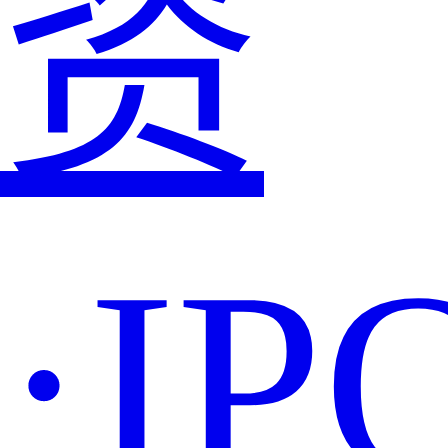
资
·IP