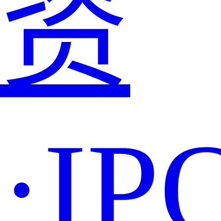
资
·IP