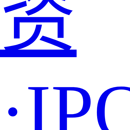
资
·IP