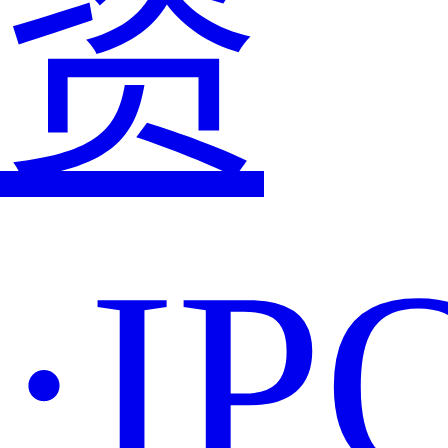
资
·IP