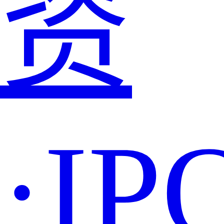
资
·IP