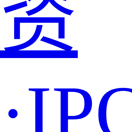
资
·IP