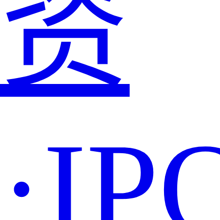
资
·IP