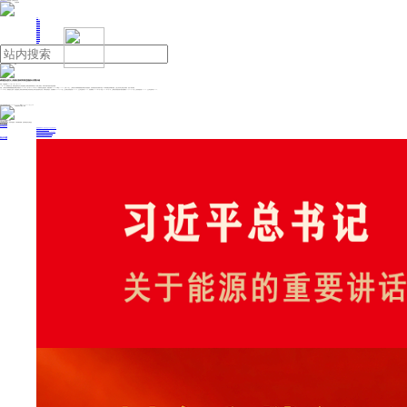
人民日报主管
《中国能源报》社有限公司主办
网站地图
联系我们
首页
即时新闻
能源要闻
焦点关注
能源评论
能源党建
热点专题
生态环保
人事动态
能源城市
环球视野
产业聚焦
电网电力
新能源
油气
威领股份股东上海领亿新材料因违规被出具警示函
来源：中国能源网
2024年12月27日 16:29
12月27日，威领股份公告，湖南证监局决定对公司控股股东上海领亿新材料有限公司（简称上海领亿）采取出具警示函的行政监管措施。
经查，上海领亿所持威领新能源股份有限公司股份于2022年11月4日-2024年8月14日期间发生权益变动，持股比例由23.93%下降至17.54%，达到5%以上。上海领亿作为威领新能源股份有限公司控股股东，在所持股份变动比例累计超过5%时未按规定及时履行报告、公告义务并停止买卖公司股份，违反了相关规定。
2024年8月，威领股份公告称，其控股股东上海领亿新材料有限公司所持有的公司部分股份被司法冻结。具体冻结情况为：冻结数量为8,566,664股，占上海领亿所持股份的20.15%，占公司总股本的3.53%，冻结期限自2024年8月6日至2027年8月5日。上海领亿所持股份累计被冻结数量为22,662,605股，占其所持股份的53.31%，占公司总股本的9.35%。
投稿与新闻线索: 微信/手机: 15910626987 邮箱: 95866527@qq.com
欢迎关注中国能源官方网站
分享让更多人看到
中国能源网版权作品，未经书面授权，严禁转载或镜像，违者将被追究法律责任。
即时新闻
要闻推荐
国家能源局印发《电力安全生产“十五五”行动计划》
我国绿色燃料产业规模稳步壮大
2030年我国新能源消纳将达28亿千瓦以上
新型电力系统建设迎来“十五五”发展路线图
《新型电力系统建设“十五五”规划》发布
热点专题