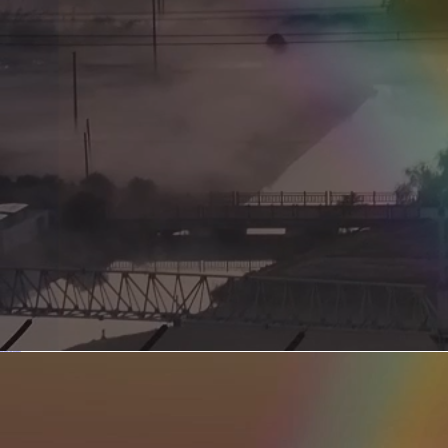
新型电力系统的核心引擎 第二集 深远海风电送出