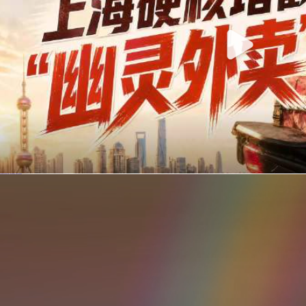
你在美团点的外卖是真门店吗？上海严查执照盗用，幽灵外卖迎硬核整治