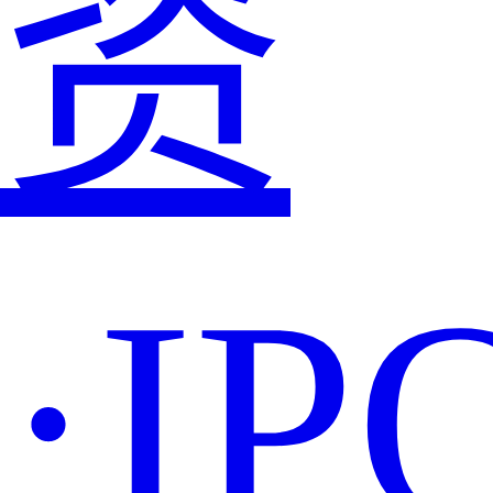
资
·IP