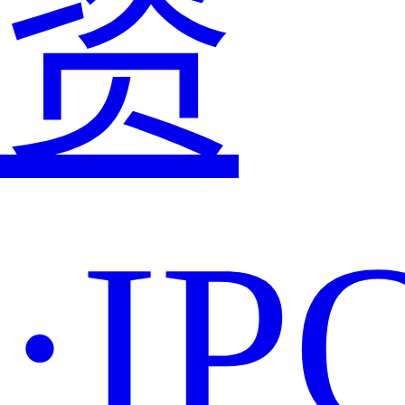
资
·IP