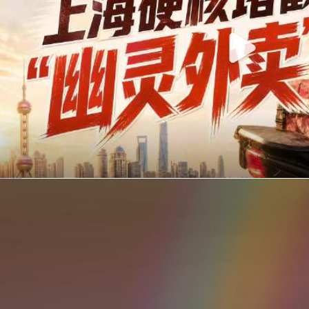
你在美团点的外卖是真门店吗？上海严查执照盗用，幽灵外卖迎硬核整治