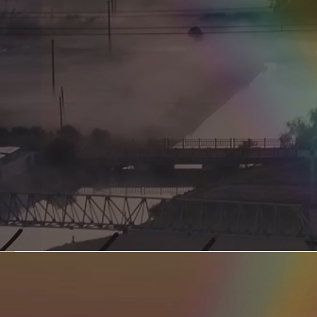
新型电力系统的核心引擎 第二集 深远海风电送出