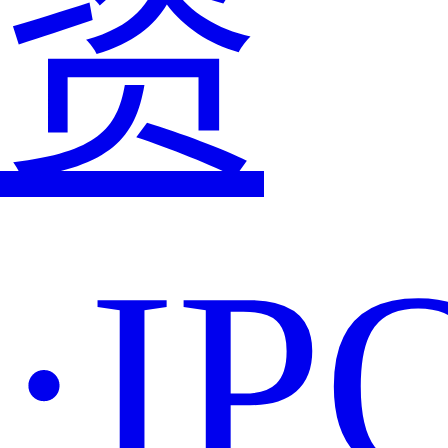
资
·IP