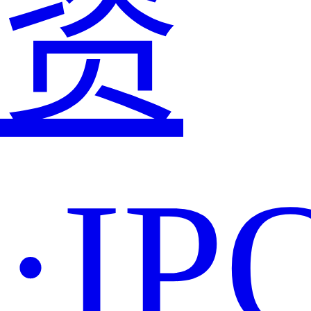
资
·IP