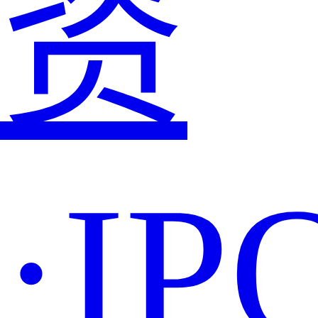
资
·IP