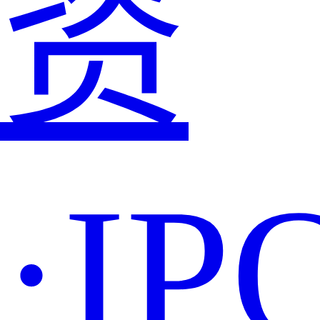
资
·IP