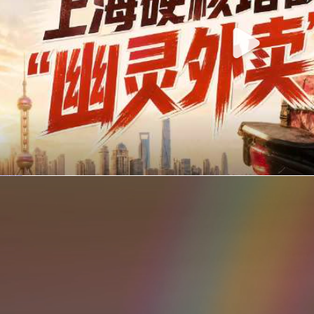
你在美团点的外卖是真门店吗？上海严查执照盗用，幽灵外卖迎硬核整治