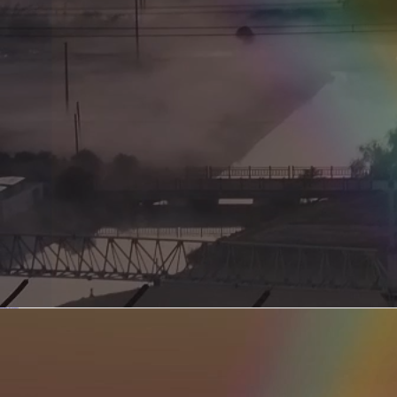
新型电力系统的核心引擎 第二集 深远海风电送出