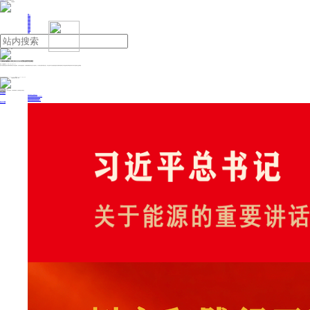
人民日报主管
《中国能源报》社有限公司主办
网站地图
联系我们
首页
即时新闻
能源要闻
焦点关注
能源评论
能源党建
热点专题
生态环保
人事动态
能源城市
环球视野
产业聚焦
电网电力
新能源
油气
中国邮政储蓄银行湖北省分行行长张雪松接受审查调查
来源：中国能源网
2024年12月25日 10:38
据中央纪委国家监委驻中国邮政集团有限公司纪检监察组、吉林省纪委监委消息：中国邮政储蓄银行湖北省分行党委书记、行长张雪松涉嫌严重违纪违法，目前正接受中央纪委国家监委驻中国邮政集团有限公司纪检监察组纪律审查和吉林省长春市监察委员会监察调查。
投稿与新闻线索: 微信/手机: 15910626987 邮箱: 95866527@qq.com
欢迎关注中国能源官方网站
分享让更多人看到
中国能源网版权作品，未经书面授权，严禁转载或镜像，违者将被追究法律责任。
即时新闻
要闻推荐
我国绿色燃料产业规模稳步壮大
2030年我国新能源消纳将达28亿千瓦以上
新型电力系统建设迎来“十五五”发展路线图
《新型电力系统建设“十五五”规划》发布
利用率90%左右 新能源发展重心转向消纳
热点专题