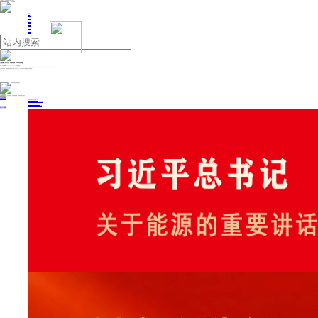
人民日报主管
《中国能源报》社有限公司主办
网站地图
联系我们
首页
即时新闻
能源要闻
焦点关注
能源评论
能源党建
热点专题
生态环保
人事动态
能源城市
环球视野
产业聚焦
电网电力
新能源
油气
宁夏银川发生3.6级地震 多地有震感
来源：中国新闻网
2024年12月25日 10:14
作者：杨迪
中新网
银川12月25日电 (记者 杨迪)中国地震台网正式测定：12月24日22时43分在宁夏银川市金凤区(北纬38.42度，东经106.24度)发生3.6级地震，震源深度12千米。
记者在家中感到，床和地板猛烈地晃动了数秒。在社交平台上，不少IP地址为宁夏的网友表示震感强烈。
中国地震台网数据显示，24日01时12分、20时56分、22时43分，宁夏相继发生2.8级、3.0级、3.6级地震。
投稿与新闻线索: 微信/手机: 15910626987 邮箱: 95866527@qq.com
欢迎关注中国能源官方网站
分享让更多人看到
中国能源网版权作品，未经书面授权，严禁转载或镜像，违者将被追究法律责任。
即时新闻
要闻推荐
我国绿色燃料产业规模稳步壮大
2030年我国新能源消纳将达28亿千瓦以上
新型电力系统建设迎来“十五五”发展路线图
《新型电力系统建设“十五五”规划》发布
利用率90%左右 新能源发展重心转向消纳
热点专题