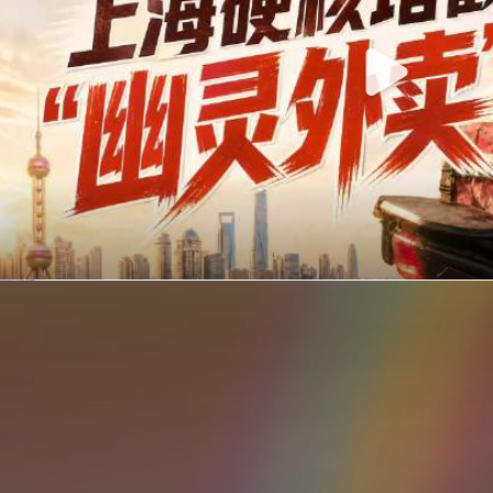
你在美团点的外卖是真门店吗？上海严查执照盗用，幽灵外卖迎硬核整治