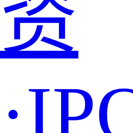
资
·IP