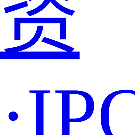
资
·IP