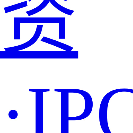
资
·IP