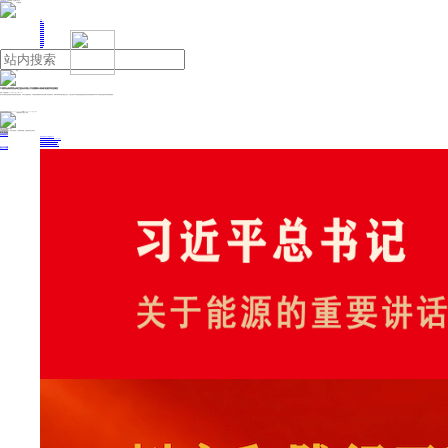
人民日报主管
《中国能源报》社有限公司主办
网站地图
联系我们
首页
即时新闻
能源要闻
焦点关注
能源评论
能源党建
热点专题
生态环保
人事动态
能源城市
环球视野
产业聚焦
电网电力
新能源
油气
中国黄金集团黄金珠宝股份有限公司原董事长陈雄伟接受审查调查
来源：中国能源网
2024年12月23日 16:15
据中央纪委国家监委驻国务院国资委纪检监察组、天津市纪委监委消息：中国黄金集团黄金珠宝股份有限公司原党委书记、董事长陈雄伟涉嫌严重违纪违法，目前正接受中央纪委国家监委驻国务院国资委纪检监察组和天津市滨海新区监委纪律审查和监察调查。
投稿与新闻线索: 微信/手机: 15910626987 邮箱: 95866527@qq.com
欢迎关注中国能源官方网站
分享让更多人看到
中国能源网版权作品，未经书面授权，严禁转载或镜像，违者将被追究法律责任。
即时新闻
要闻推荐
我国绿色燃料产业规模稳步壮大
2030年我国新能源消纳将达28亿千瓦以上
新型电力系统建设迎来“十五五”发展路线图
《新型电力系统建设“十五五”规划》发布
利用率90%左右 新能源发展重心转向消纳
热点专题