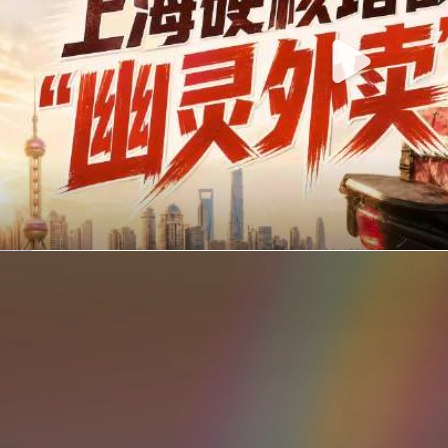
你在美团点的外卖是真门店吗？上海严查执照盗用，幽灵外卖迎硬核整治