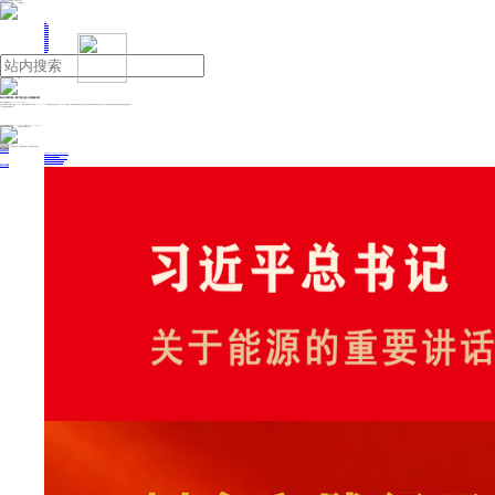
人民日报主管
《中国能源报》社有限公司主办
网站地图
联系我们
首页
即时新闻
能源要闻
焦点关注
能源评论
能源党建
热点专题
生态环保
人事动态
能源城市
环球视野
产业聚焦
电网电力
新能源
油气
南水北调东线一期工程已进入冰期输水期
来源：央视新闻客户端
2024年12月23日 08:09
记者从中国南水北调集团了解到，12月21日南水北调东线一期工程进入2024—2025年度冰期输水期，预计到2025年2月底结束。冰期输水涉及的渠段主要在东平湖以东的胶东段和黄河以北的鲁北段。南水北调集团已做好冰期输水设施与应急物资配备工作。
（总台央视记者 梁丽娟 张琪）
投稿与新闻线索: 微信/手机: 15910626987 邮箱: 95866527@qq.com
欢迎关注中国能源官方网站
分享让更多人看到
中国能源网版权作品，未经书面授权，严禁转载或镜像，违者将被追究法律责任。
即时新闻
要闻推荐
国家能源局印发《电力安全生产“十五五”行动计划》
我国绿色燃料产业规模稳步壮大
2030年我国新能源消纳将达28亿千瓦以上
新型电力系统建设迎来“十五五”发展路线图
《新型电力系统建设“十五五”规划》发布
热点专题