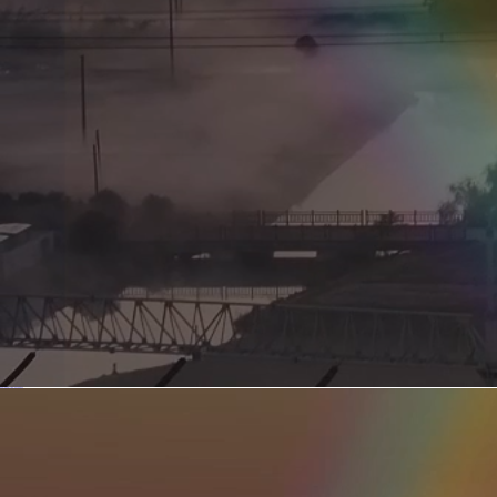
新型电力系统的核心引擎 第二集 深远海风电送出