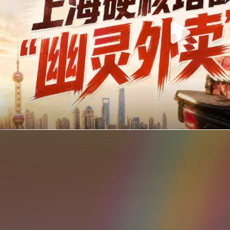
你在美团点的外卖是真门店吗？上海严查执照盗用，幽灵外卖迎硬核整治