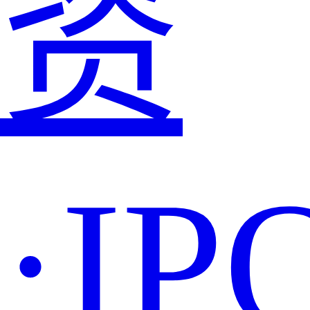
资
·IP