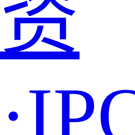
资
·IP