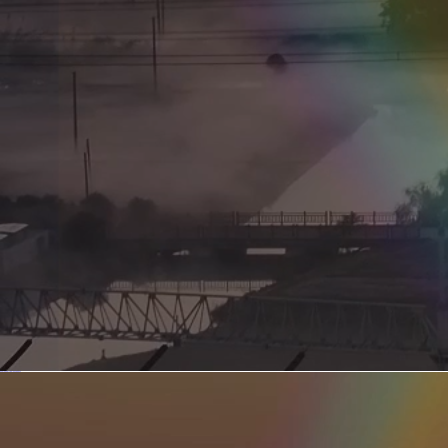
新型电力系统的核心引擎 第二集 深远海风电送出