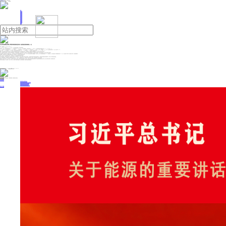
人民日报主管
《中国能源报》社有限公司主办
网站地图
联系我们
首页
即时新闻
能源要闻
焦点关注
能源评论
能源党建
热点专题
生态环保
人事动态
能源城市
环球视野
产业聚焦
电网电力
新能源
油气
石头科技昌敬坦承第三季度净利润阶段性承压 此前曾劝投资者耐心一点
来源：中国能源网
2024年12月20日 09:22
12月19日下午，石头科技（688169）举行2024年第三季度业绩说明会，回答投资者的提问。
业绩显示，近年来，石头科技营收规模连年增长，2023年实现营业收入86.54亿元，较2019年实现翻倍增长；但净利润波动较大，2021年至2023年归母净利润同比变动幅度分别为2.41%、-15.62%和73.32%。
2024年前三季度，公司共实现营业收入约70.07亿元，同比增长23.2%；实现归母净利润14.72亿元，同比增长8.22%；经营性现金流从17.31亿元降至10.60亿元，下降幅度为38.77%。其中，第三季度归母净利润3.51亿元，同比下降43.40%。
值得一提的是，2023年前三季度至2024年前三季度，石头科技销售费用率均同比增长。其中，2022年前三季度至2024年前三季度，销售费用率分别为17.95%、18.82%和22.31%。
董事长、总经理昌敬解释主要系公司第三季度进一步加强海内外市场拓展且推出多款新品，相关销售费用同比增长。由于欧洲地区收入错期叠加产品销售费用增加，石头科技第三季度净利润阶段性承压。
此前，昌敬对业绩曾公开回应称：“从石头科技过往业绩表现来看，石头科技净利率较高、但收入增长比较慢。主要原因是，公司没有足够的组织能力，把利润转化为高速增长，所以公司并未盲目投入，而是专心克制地打造组织能力。”
产品层面来看，昌敬介绍洗烘一体机是重点产品之一，“该产品通过第三种烘干技术解决消费者痛点问题，切入市场。（双十一期间）据各大电商平台的数据显示，在京东平台上，洗烘一体机销售额同比增长 282%；在天猫平台上，石头科技的洗烘一体机销售额同比增长 408%，其中，迷你洗烘一体机 M1 和分子筛洗烘一体机 Z1 跻身热销榜前列。”
昌敬透露，本年度国内年末大促时点叠加国补政策影响助力了行业整体发展，公司相关销售也在持续稳步进行中。
此前，产品结构上，石头科技被诟病为过于单一，除扫地机器人外，在其他领域的布局均没取得大的突破。
对于股价持续暴跌，有投资者问考虑采取什么措施来作好市值管理？石头科技回复称，二级市场上的股价波动受很多方面的影响，公司董事会和管理层会持续做好提质增效的工作，积极构建可持续的股东价值回报体系，为公司及广大投资者创造更多利益。
此前，昌敬发布视频表示，他希望持有石头科技股票的投资者可以耐心一点。现在是一个战略的转型期，也是一个阵痛期，势必会带来公司的一些变化，这些变化都是为了以后更长远的发展。
昌敬还称，假如为了稳定股价，让公司不发展了，过段时间公司可能也会走下坡路，还是希望公司能够长期发展。他还表示，现在是石头科技基本面比较好的时候，有现在的基本面到最后的产生结果，他认为不会有特别长的时间，请投资者耐心等待。
未来海外市场规划方面，石头科技表示：“ 去年下半年开始，公司加强了在欧洲市场的建设，进行销售模式调整，希望在未来能有更积极的收获。
投稿与新闻线索: 微信/手机: 15910626987 邮箱: 95866527@qq.com
欢迎关注中国能源官方网站
分享让更多人看到
中国能源网版权作品，未经书面授权，严禁转载或镜像，违者将被追究法律责任。
即时新闻
要闻推荐
我国绿色燃料产业规模稳步壮大
2030年我国新能源消纳将达28亿千瓦以上
新型电力系统建设迎来“十五五”发展路线图
《新型电力系统建设“十五五”规划》发布
利用率90%左右 新能源发展重心转向消纳
热点专题