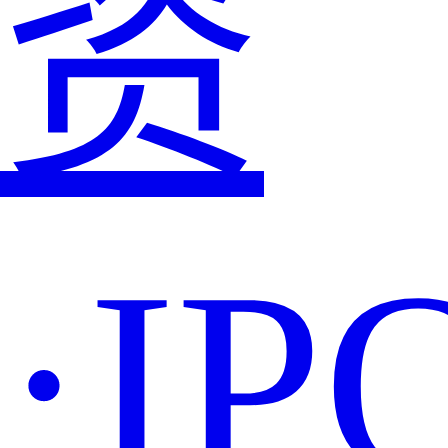
资
·IP