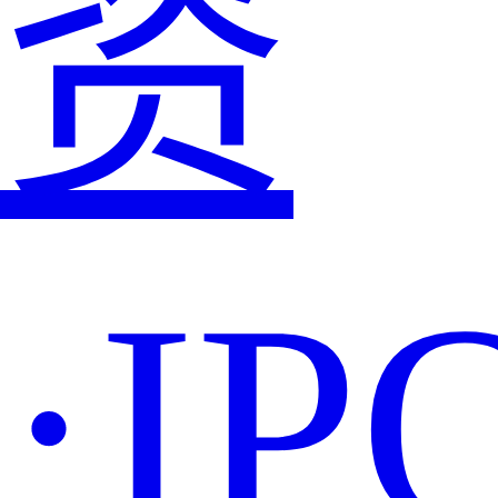
资
·IP