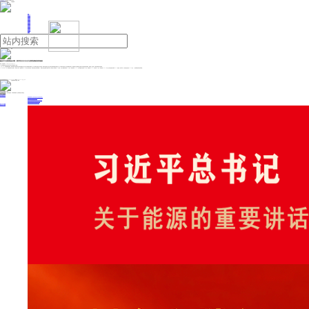
人民日报主管
《中国能源报》社有限公司主办
网站地图
联系我们
首页
即时新闻
能源要闻
焦点关注
能源评论
能源党建
热点专题
生态环保
人事动态
能源城市
环球视野
产业聚焦
电网电力
新能源
油气
融创对万达集团提起仲裁，要求其支付95亿元万达商管战略投资回购款
来源：澎湃新闻
2024年12月19日 09:22
又一家王健林昔日的生意伙伴对大连万达集团发起了“追偿”。
12月17日，澎湃新闻独家获悉，融创集团向中国国际经济贸易仲裁委员会对大连万达集团股份有限公司（以下简称“万达集团”）提起仲裁，事涉早先融创与大连万达商业管理集团股份有限公司（以下简称“万达商管”）签订的战略投资协议，融创要求万达集团和万达商管支付相应的股份回购款，据知情人士透露，目前该仲裁申请已被受理。
2018年1月29日，腾讯控股作为主发起方，联合苏宁云商、融创和京东340亿元入股万达商业（即更名后的万达商管集团），收购万达商业香港H股退市时引入的投资人持有的约14%股份。此次入股腾讯将投资100亿元，持股比例为4.12%，苏宁和融创分别投资95亿元，持股比例3.91%，京东投资50亿元，持股比例2.06%，共计占万达商业股份比例约14%。按照这一比例计算，万达商业的估值达2430亿元。（澎湃新闻首席记者 李晓青）
投稿与新闻线索: 微信/手机: 15910626987 邮箱: 95866527@qq.com
欢迎关注中国能源官方网站
分享让更多人看到
中国能源网版权作品，未经书面授权，严禁转载或镜像，违者将被追究法律责任。
即时新闻
要闻推荐
国家能源局印发《电力安全生产“十五五”行动计划》
我国绿色燃料产业规模稳步壮大
2030年我国新能源消纳将达28亿千瓦以上
新型电力系统建设迎来“十五五”发展路线图
《新型电力系统建设“十五五”规划》发布
热点专题