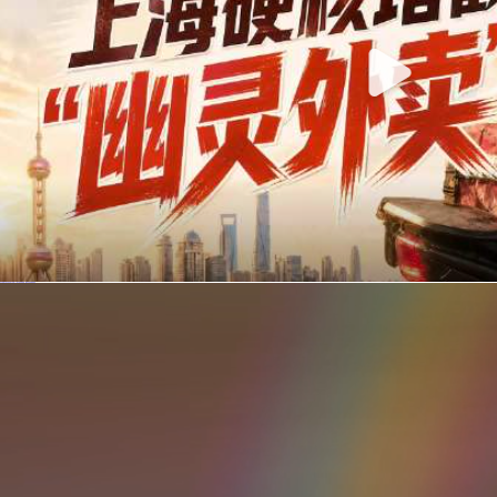
你在美团点的外卖是真门店吗？上海严查执照盗用，幽灵外卖迎硬核整治