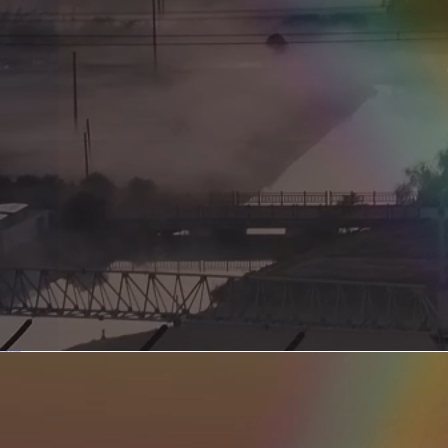
新型电力系统的核心引擎 第二集 深远海风电送出