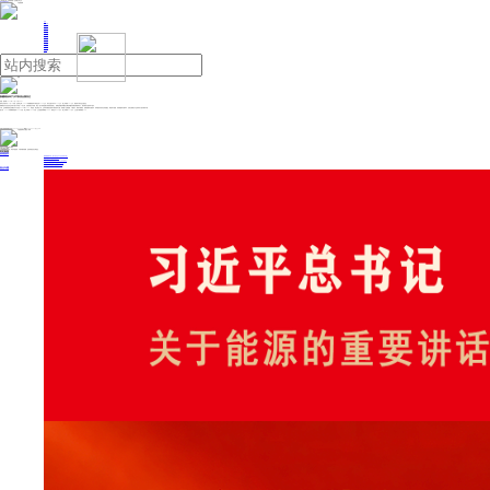
人民日报主管
《中国能源报》社有限公司主办
网站地图
联系我们
首页
即时新闻
能源要闻
焦点关注
能源评论
能源党建
热点专题
生态环保
人事动态
能源城市
环球视野
产业聚焦
电网电力
新能源
油气
新疆粮食单产水平跃居全国首位
来源：新华网
2024年12月19日 08:57
新华社乌鲁木齐12月18日电（记者苟立锋）2024年新疆粮食单产每亩达到524.8公斤，高出全国平均水平130公斤，较上年增加24.7公斤，粮食单产跃升至全国首位。
新疆维吾尔自治区农业农村厅副厅长李晶18日介绍，在用好用活水资源、制定一揽子财政金融支持政策的基础上，新疆坚持“建良田”“施良法”“用良种”“配良机”“创良制”统筹发力，推动粮食大面积单产提升。
“小麦、玉米耕种收综合机械化水平分别达99.5%和95.5%。”李晶说，通过制定小麦、玉米等作物的优质高产栽培技术方案，集成推广合理密植、干播湿出、精准水肥调控、免耕复播等关键技术。同时推动农机农艺深度融合，聚焦高产密植、机收减损等关键环节，实现全要素全产业协同发力提升粮食产能。
据介绍，2024年新疆粮食面积4440万亩，较上年增加202.8万亩，占全国面积增量的38.6%；粮食总产466亿斤，较上年增加42.2亿斤，占全国产量增量的19%。
投稿与新闻线索: 微信/手机: 15910626987 邮箱: 95866527@qq.com
欢迎关注中国能源官方网站
分享让更多人看到
中国能源网版权作品，未经书面授权，严禁转载或镜像，违者将被追究法律责任。
即时新闻
要闻推荐
国家能源局印发《电力安全生产“十五五”行动计划》
我国绿色燃料产业规模稳步壮大
2030年我国新能源消纳将达28亿千瓦以上
新型电力系统建设迎来“十五五”发展路线图
《新型电力系统建设“十五五”规划》发布
热点专题