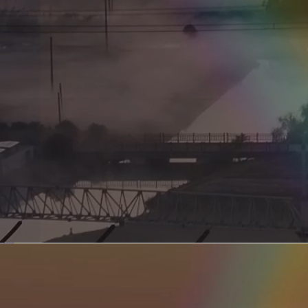
新型电力系统的核心引擎 第二集 深远海风电送出