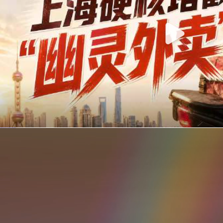
你在美团点的外卖是真门店吗？上海严查执照盗用，幽灵外卖迎硬核整治