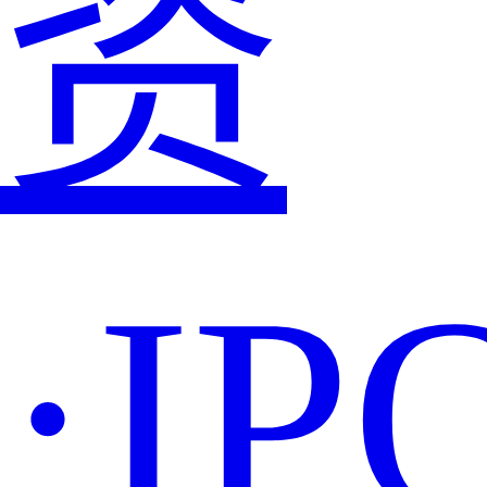
资
·IP