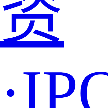
资
·IP