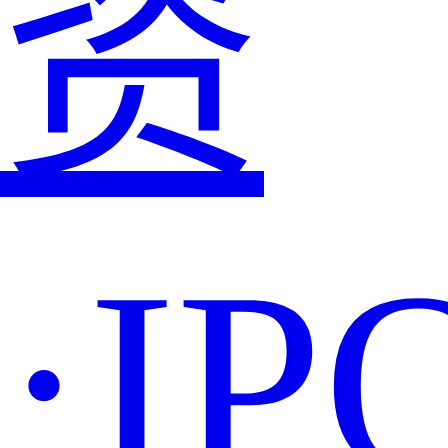
资
·IP