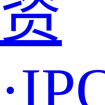
资
·IP