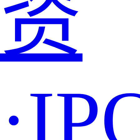
资
·IP