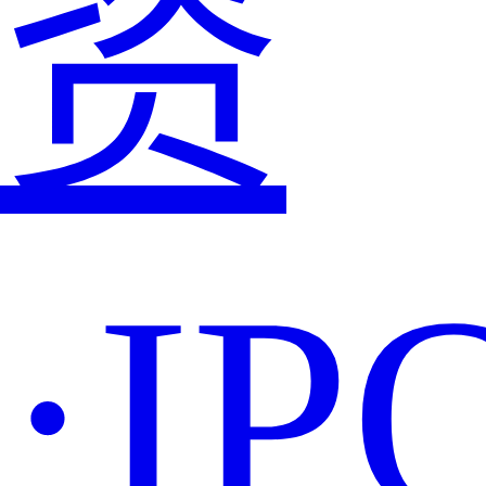
资
·IP