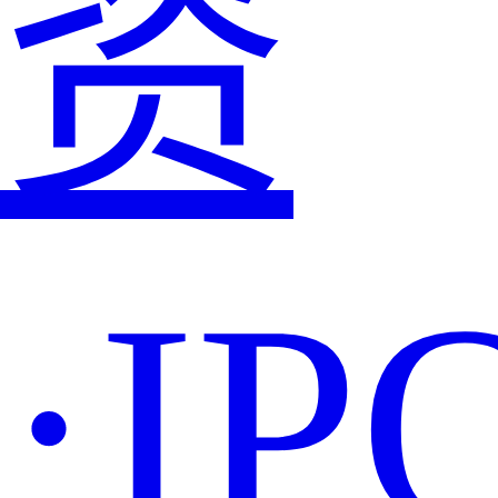
资
·IP