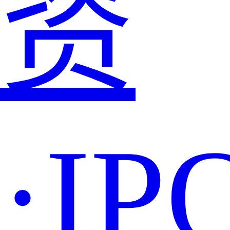
资
·IP