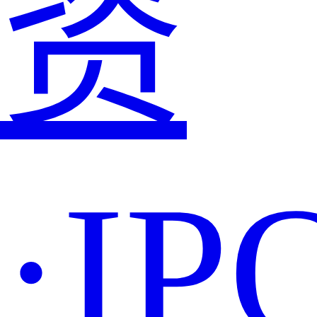
资
·IP